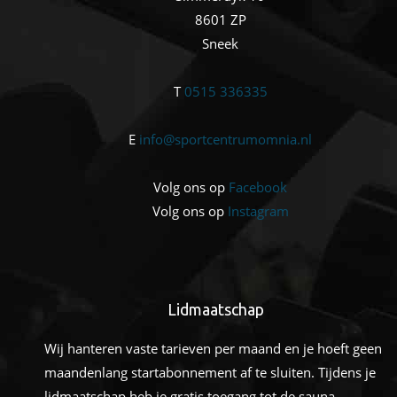
8601 ZP
Sneek
T
0515 336335
E
info@sportcentrumomnia.nl
Volg ons op
Facebook
Volg ons op
Instagram
Lidmaatschap
Wij hanteren vaste tarieven per maand en je hoeft geen
maandenlang startabonnement af te sluiten. Tijdens je
lidmaatschap heb je gratis toegang tot de sauna.