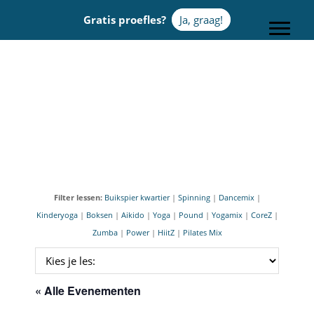
Door
Gratis proefles?
Ja, graag!
naar
Toggle
de
hoofd
Sportcentrum Omnia
inhoud
Filter lessen:
Buikspier kwartier
|
Spinning
|
Dancemix
|
Kinderyoga
|
Boksen
|
Aikido
|
Yoga
|
Pound
|
Yogamix
|
CoreZ
|
Zumba
|
Power
|
HiitZ
|
Pilates Mix
« Alle Evenementen