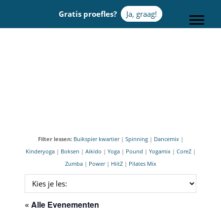
Door
Gratis proefles?
Ja, graag!
naar
Toggle
de
hoofd
Sportcentrum Omnia
inhoud
Filter lessen:
Buikspier kwartier
|
Spinning
|
Dancemix
|
Kinderyoga
|
Boksen
|
Aikido
|
Yoga
|
Pound
|
Yogamix
|
CoreZ
|
Zumba
|
Power
|
HiitZ
|
Pilates Mix
« Alle Evenementen