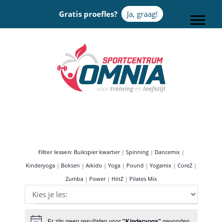
Door
Gratis proefles?
Ja, graag!
naar
Toggle
de
hoofd
Sportcentrum Omnia
inhoud
Filter lessen:
Buikspier kwartier
|
Spinning
|
Dancemix
|
Kinderyoga
|
Boksen
|
Aikido
|
Yoga
|
Pound
|
Yogamix
|
CoreZ
|
Zumba
|
Power
|
HiitZ
|
Pilates Mix
Evenementen
Er zijn geen resultaten voor
"Kinderyoga"
gevonden.