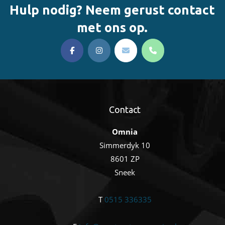
a
t
Hulp nodig? Neem gerust contact
k
v
u
i
met ons op.
e
g
m
n
a
.
t
e
i
n
e
w
e
Contact
e
r
Omnia
Simmerdyk 10
g
8601 ZP
e
Sneek
v
e
T
0515 336335
n
n