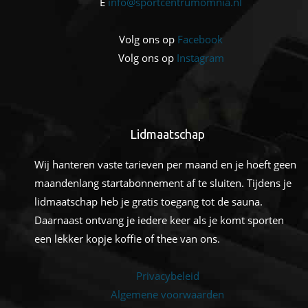
E
info@sportcentrumomnia.nl
a
v
Volg ons op
Facebook
i
Volg ons op
Instagram
g
a
t
Lidmaatschap
i
e
Wij hanteren vaste tarieven per maand en je hoeft geen
maandenlang startabonnement af te sluiten. Tijdens je
lidmaatschap heb je gratis toegang tot de sauna.
Daarnaast ontvang je iedere keer als je komt sporten
een lekker kopje koffie of thee van ons.
Privacybeleid
Algemene voorwaarden