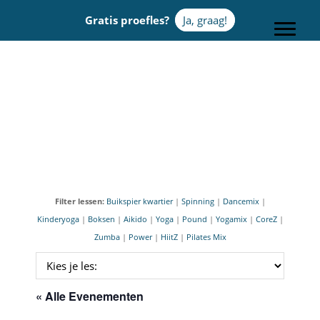
Door
Gratis proefles?
Ja, graag!
naar
Toggle
de
hoofd
Sportcentrum Omnia
inhoud
Filter lessen:
Buikspier kwartier
|
Spinning
|
Dancemix
|
Kinderyoga
|
Boksen
|
Aikido
|
Yoga
|
Pound
|
Yogamix
|
CoreZ
|
Zumba
|
Power
|
HiitZ
|
Pilates Mix
« Alle Evenementen