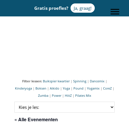
Door
Gratis proefles?
Ja, graag!
naar
Toggle
de
hoofd
Sportcentrum Omnia
inhoud
Filter lessen:
Buikspier kwartier
|
Spinning
|
Dancemix
|
Kinderyoga
|
Boksen
|
Aikido
|
Yoga
|
Pound
|
Yogamix
|
CoreZ
|
Zumba
|
Power
|
HiitZ
|
Pilates Mix
« Alle Evenementen