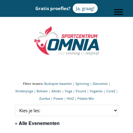
Door
Gratis proefles?
Ja, graag!
naar
Toggle
de
hoofd
Sportcentrum Omnia
inhoud
Filter lessen:
Buikspier kwartier
|
Spinning
|
Dancemix
|
Kinderyoga
|
Boksen
|
Aikido
|
Yoga
|
Pound
|
Yogamix
|
CoreZ
|
Zumba
|
Power
|
HiitZ
|
Pilates Mix
« Alle Evenementen