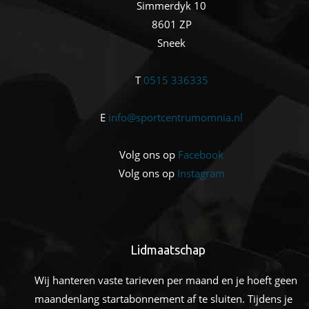
Simmerdyk 10
8601 ZP
Sneek
T
0515 336335
E
info@sportcentrumomnia.nl
Volg ons op
Facebook
Volg ons op
Instagram
Lidmaatschap
Wij hanteren vaste tarieven per maand en je hoeft geen
maandenlang startabonnement af te sluiten. Tijdens je