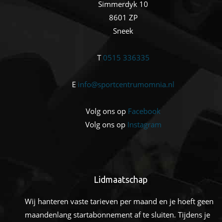
Simmerdyk 10
8601 ZP
Sneek
T
0515 336335
E
info@sportcentrumomnia.nl
Volg ons op
Facebook
Volg ons op
Instagram
Lidmaatschap
Wij hanteren vaste tarieven per maand en je hoeft geen
maandenlang startabonnement af te sluiten. Tijdens je