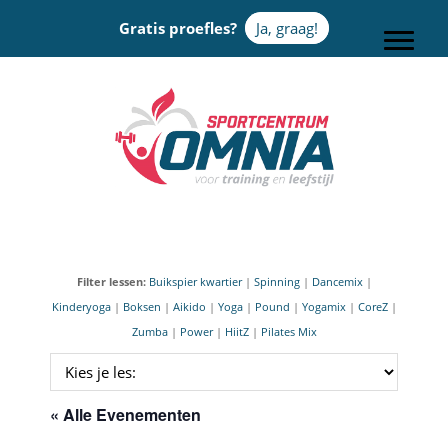
Door
Gratis proefles?
Ja, graag!
naar
Toggle
de
hoofd
Sportcentrum Omnia
inhoud
Filter lessen:
Buikspier kwartier
|
Spinning
|
Dancemix
|
Kinderyoga
|
Boksen
|
Aikido
|
Yoga
|
Pound
|
Yogamix
|
CoreZ
|
Zumba
|
Power
|
HiitZ
|
Pilates Mix
« Alle Evenementen