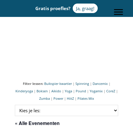
Door
Gratis proefles?
Ja, graag!
naar
Toggle
de
hoofd
Sportcentrum Omnia
inhoud
Filter lessen:
Buikspier kwartier
|
Spinning
|
Dancemix
|
Kinderyoga
|
Boksen
|
Aikido
|
Yoga
|
Pound
|
Yogamix
|
CoreZ
|
Zumba
|
Power
|
HiitZ
|
Pilates Mix
« Alle Evenementen