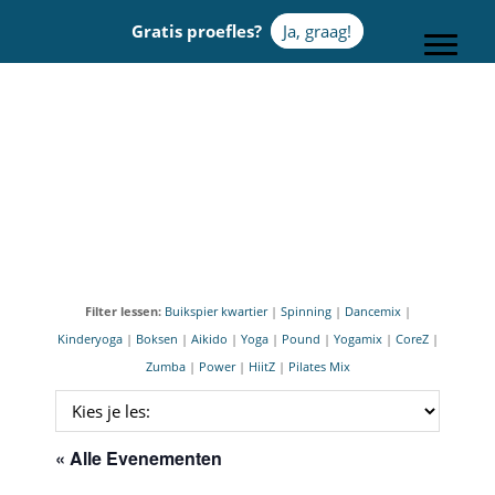
Door
Gratis proefles?
Ja, graag!
naar
Toggle
de
hoofd
Sportcentrum Omnia
inhoud
Filter lessen:
Buikspier kwartier
|
Spinning
|
Dancemix
|
Kinderyoga
|
Boksen
|
Aikido
|
Yoga
|
Pound
|
Yogamix
|
CoreZ
|
Zumba
|
Power
|
HiitZ
|
Pilates Mix
« Alle Evenementen