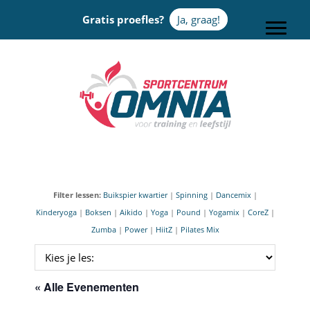
Door
Gratis proefles?
Ja, graag!
naar
Toggle
de
hoofd
Sportcentrum Omnia
inhoud
Filter lessen:
Buikspier kwartier
|
Spinning
|
Dancemix
|
Kinderyoga
|
Boksen
|
Aikido
|
Yoga
|
Pound
|
Yogamix
|
CoreZ
|
Zumba
|
Power
|
HiitZ
|
Pilates Mix
« Alle Evenementen