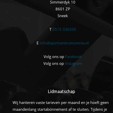
Simmerdyk 10
8601 ZP
Sneek
T
0515 336335
E
info@sportcentrumomnia.nl
Volg ons op
Facebook
Volg ons op
Instagram
Lidmaatschap
Wij hanteren vaste tarieven per maand en je hoeft geen
maandenlang startabonnement af te sluiten. Tijdens je