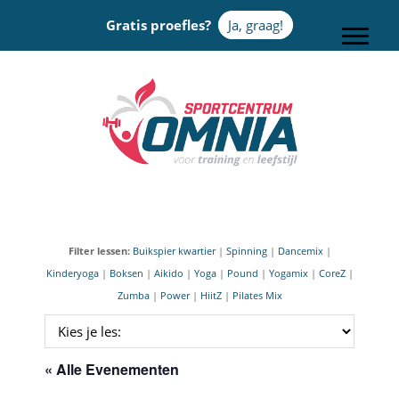
Door
Gratis proefles?
Ja, graag!
naar
Toggle
de
hoofd
Sportcentrum Omnia
inhoud
Filter lessen:
Buikspier kwartier
|
Spinning
|
Dancemix
|
Kinderyoga
|
Boksen
|
Aikido
|
Yoga
|
Pound
|
Yogamix
|
CoreZ
|
Zumba
|
Power
|
HiitZ
|
Pilates Mix
« Alle Evenementen