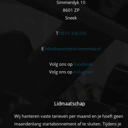
Simmerdyk 10
8601 ZP
Sneek
T
0515 336335
E
info@sportcentrumomnia.nl
Volg ons op
Facebook
Volg ons op
Instagram
Lidmaatschap
Wij hanteren vaste tarieven per maand en je hoeft geen
maandenlang startabonnement af te sluiten. Tijdens je