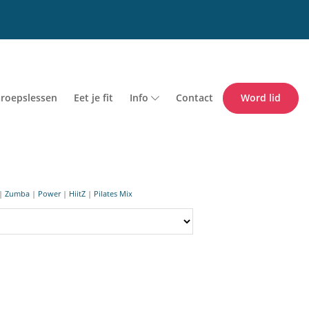
roepslessen
Eet je fit
Info
Contact
Word lid
|
Zumba
|
Power
|
HiitZ
|
Pilates Mix