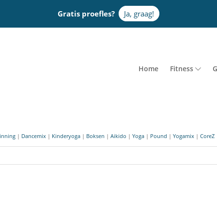
Gratis proefles?
Ja, graag!
Home
Fitness
G
inning
|
Dancemix
|
Kinderyoga
|
Boksen
|
Aikido
|
Yoga
|
Pound
|
Yogamix
|
CoreZ