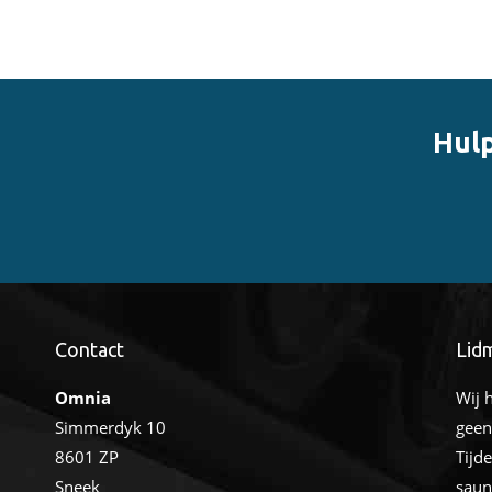
Hulp
Contact
Lid
Omnia
Wij 
Simmerdyk 10
geen
8601 ZP
Tijd
Sneek
saun