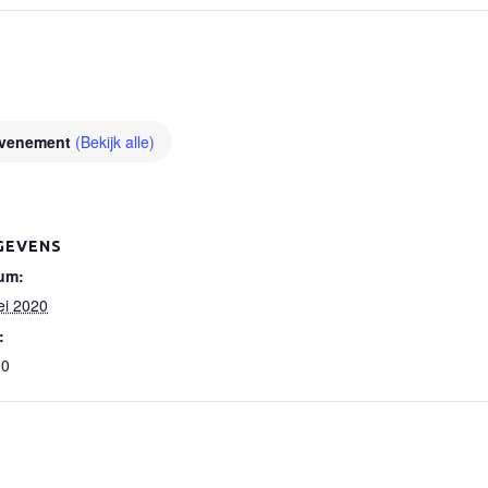
Evenement
(Bekijk alle)
GEVENS
um:
ei 2020
:
00