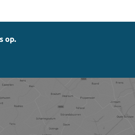
s op.
nner