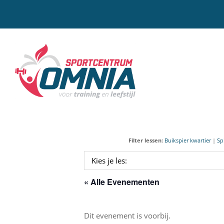
Door
naar
de
hoofd
Sportcentrum Omnia
inhoud
Filter lessen:
Buikspier kwartier
|
Sp
« Alle Evenementen
Dit evenement is voorbij.