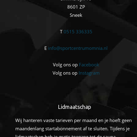
8601 ZP
Sneek
T
0515 336335
E
info@sportcentrumomnia.nl
Volg ons op
Facebook
Volg ons op
Instagram
Lidmaatschap
Wij hanteren vaste tarieven per maand en je hoeft geen
maandenlang startabonnement af te sluiten. Tijdens je
lidmaatschap heb je gratis toegang tot de sauna.