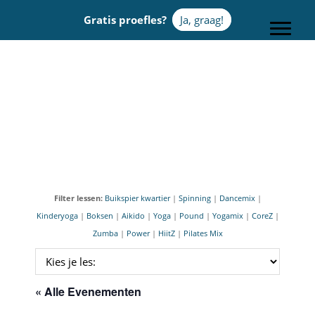
Door
Gratis proefles?
Ja, graag!
naar
Toggle
de
hoofd
Sportcentrum Omnia
inhoud
Filter lessen:
Buikspier kwartier
|
Spinning
|
Dancemix
|
Kinderyoga
|
Boksen
|
Aikido
|
Yoga
|
Pound
|
Yogamix
|
CoreZ
|
Zumba
|
Power
|
HiitZ
|
Pilates Mix
« Alle Evenementen