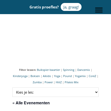
Door
Gratis proefles?
Ja, graag!
naar
Toggle
de
hoofd
Sportcentrum Omnia
inhoud
Filter lessen:
Buikspier kwartier
|
Spinning
|
Dancemix
|
Kinderyoga
|
Boksen
|
Aikido
|
Yoga
|
Pound
|
Yogamix
|
CoreZ
|
Zumba
|
Power
|
HiitZ
|
Pilates Mix
« Alle Evenementen