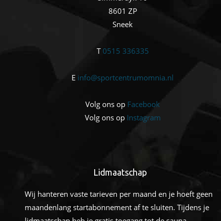
8601 ZP
Sneek
T
0515 336335
E
info@sportcentrumomnia.nl
Volg ons op
Facebook
Volg ons op
Instagram
Lidmaatschap
Wij hanteren vaste tarieven per maand en je hoeft geen
maandenlang startabonnement af te sluiten. Tijdens je
lidmaatschap heb je gratis toegang tot de sauna.