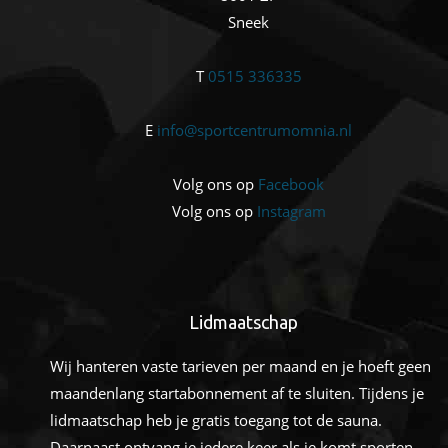
Sneek
T
0515 336335
E
info@sportcentrumomnia.nl
Volg ons op
Facebook
Volg ons op
Instagram
Lidmaatschap
Wij hanteren vaste tarieven per maand en je hoeft geen
maandenlang startabonnement af te sluiten. Tijdens je
lidmaatschap heb je gratis toegang tot de sauna.
Daarnaast ontvang je iedere keer als je komt sporten