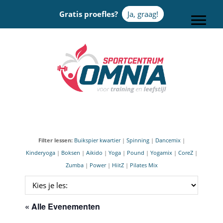
Door
Gratis proefles?
Ja, graag!
naar
Toggle
de
hoofd
Sportcentrum Omnia
inhoud
Filter lessen:
Buikspier kwartier
|
Spinning
|
Dancemix
|
Kinderyoga
|
Boksen
|
Aikido
|
Yoga
|
Pound
|
Yogamix
|
CoreZ
|
Zumba
|
Power
|
HiitZ
|
Pilates Mix
« Alle Evenementen