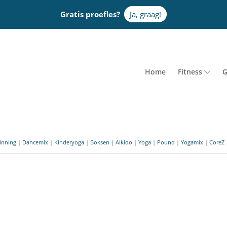
Gratis proefles?
Ja, graag!
Home
Fitness
G
inning
|
Dancemix
|
Kinderyoga
|
Boksen
|
Aikido
|
Yoga
|
Pound
|
Yogamix
|
CoreZ