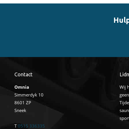
Hulp
Contact
Lid
Omnia
Wij 
Simmerdyk 10
geen
8601 ZP
Tijd
Sneek
saun
spor
T
0515 336335