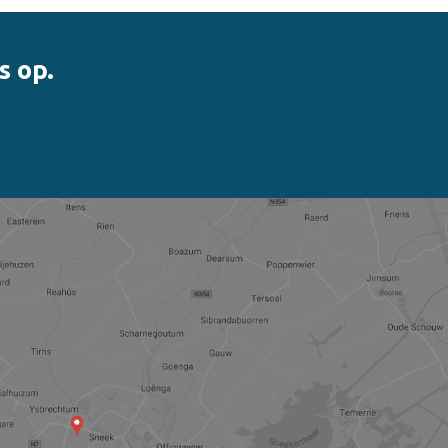
s op.
nner