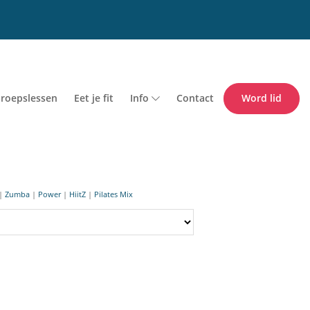
roepslessen
Eet je fit
Info
Contact
Word lid
|
Zumba
|
Power
|
HiitZ
|
Pilates Mix