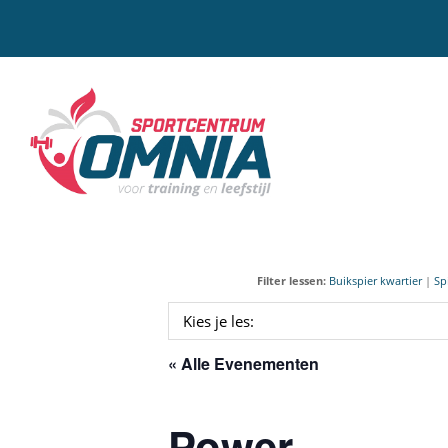
Door
naar
de
hoofd
Sportcentrum Omnia
inhoud
Filter lessen:
Buikspier kwartier
|
Sp
« Alle Evenementen
Power