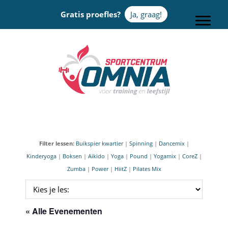
Door
Gratis proefles?
Ja, graag!
naar
Toggle
de
hoofd
Sportcentrum Omnia
inhoud
Filter lessen:
Buikspier kwartier
|
Spinning
|
Dancemix
|
Kinderyoga
|
Boksen
|
Aikido
|
Yoga
|
Pound
|
Yogamix
|
CoreZ
|
Zumba
|
Power
|
HiitZ
|
Pilates Mix
« Alle Evenementen