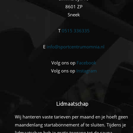
8601 ZP
Sneek
T
0515 336335
E
info@sportcentrumomnia.nl
Volg ons op
Facebook
Volg ons op
Instagram
Lidmaatschap
Wij hanteren vaste tarieven per maand en je hoeft geen
maandenlang startabonnement af te sluiten. Tijdens je
lidmaatschap heb je gratis toegang tot de sauna.