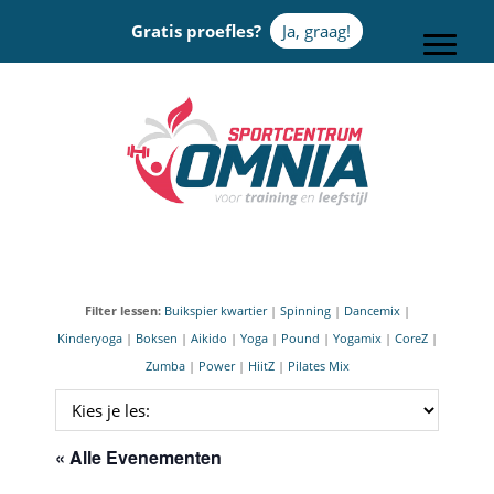
Door
Gratis proefles?
Ja, graag!
naar
Toggle
de
hoofd
Sportcentrum Omnia
inhoud
Filter lessen:
Buikspier kwartier
|
Spinning
|
Dancemix
|
Kinderyoga
|
Boksen
|
Aikido
|
Yoga
|
Pound
|
Yogamix
|
CoreZ
|
Zumba
|
Power
|
HiitZ
|
Pilates Mix
« Alle Evenementen