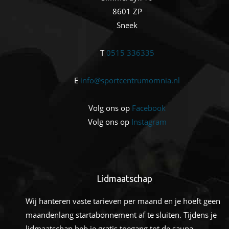
8601 ZP
Sneek
T
0515 336335
E
info@sportcentrumomnia.nl
Volg ons op
Facebook
Volg ons op
Instagram
Lidmaatschap
Wij hanteren vaste tarieven per maand en je hoeft geen
maandenlang startabonnement af te sluiten. Tijdens je
lidmaatschap heb je gratis toegang tot de sauna.