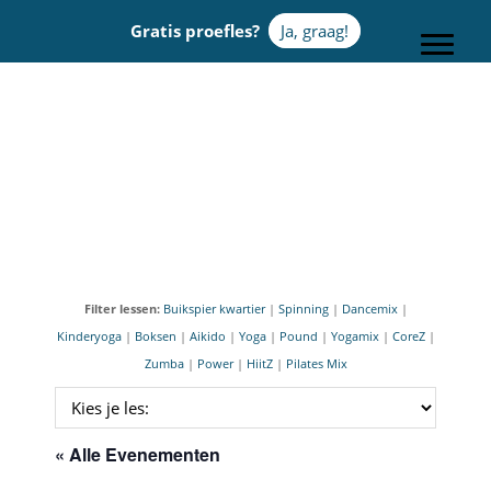
Door
Gratis proefles?
Ja, graag!
naar
Toggle
de
hoofd
Sportcentrum Omnia
inhoud
Filter lessen:
Buikspier kwartier
|
Spinning
|
Dancemix
|
Kinderyoga
|
Boksen
|
Aikido
|
Yoga
|
Pound
|
Yogamix
|
CoreZ
|
Zumba
|
Power
|
HiitZ
|
Pilates Mix
« Alle Evenementen