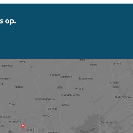
s op.
nner