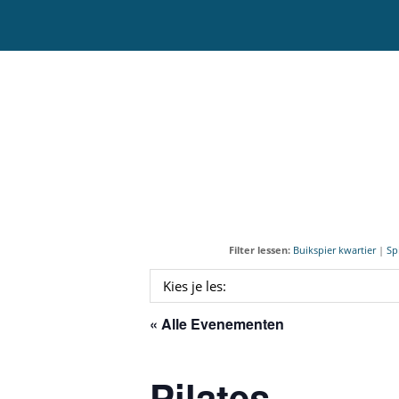
Door
naar
de
hoofd
Sportcentrum Omnia
inhoud
Filter lessen:
Buikspier kwartier
|
Sp
« Alle Evenementen
Pilates