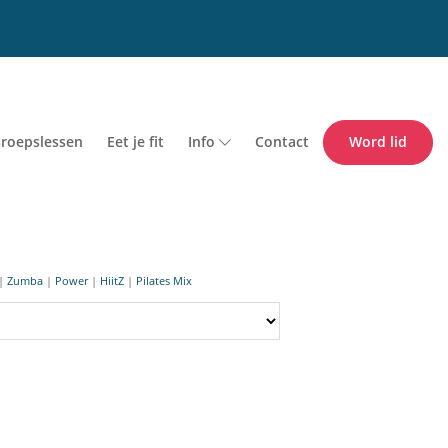
roepslessen
Eet je fit
Info
Contact
Word lid
|
Zumba
|
Power
|
HiitZ
|
Pilates Mix