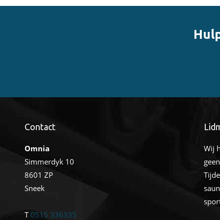
Hulp
Contact
Lid
Omnia
Wij 
Simmerdyk 10
geen
8601 ZP
Tijd
Sneek
saun
spor
T
0515 336335