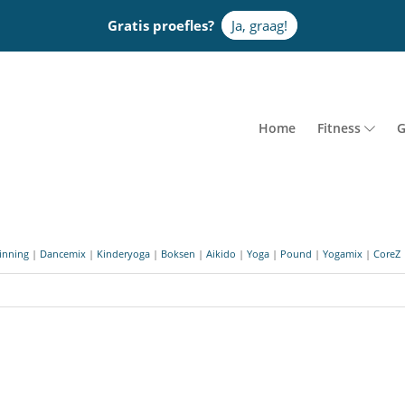
Gratis proefles?
Ja, graag!
Home
Fitness
G
inning
|
Dancemix
|
Kinderyoga
|
Boksen
|
Aikido
|
Yoga
|
Pound
|
Yogamix
|
CoreZ