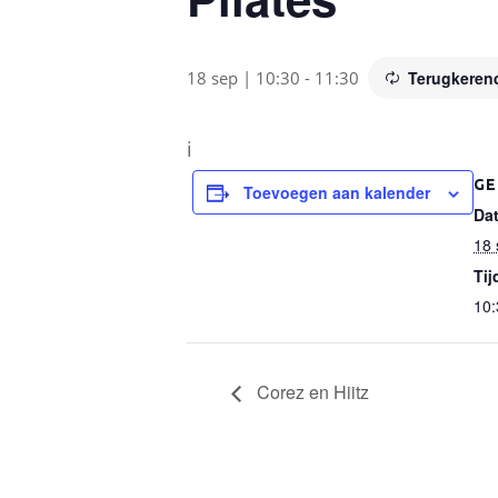
18 sep | 10:30
-
11:30
Terugkeren
i
GE
Toevoegen aan kalender
Da
18 
Tij
10:
Corez en Hiitz