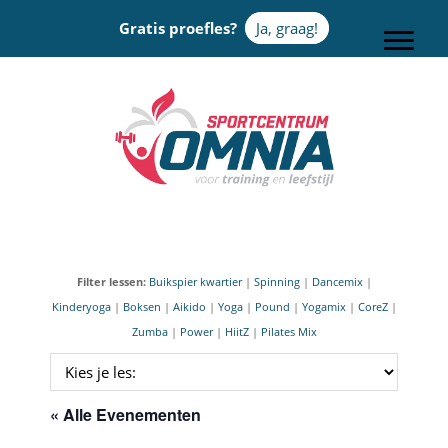
Door
Gratis proefles?
Ja, graag!
naar
Toggle
de
hoofd
Sportcentrum Omnia
inhoud
Filter lessen:
Buikspier kwartier
|
Spinning
|
Dancemix
|
Kinderyoga
|
Boksen
|
Aikido
|
Yoga
|
Pound
|
Yogamix
|
CoreZ
|
Zumba
|
Power
|
HiitZ
|
Pilates Mix
« Alle Evenementen