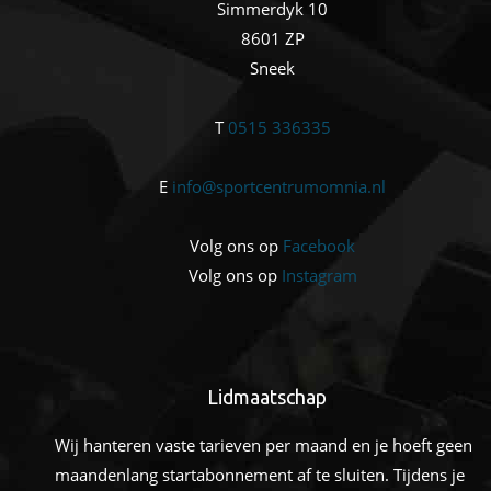
Simmerdyk 10
8601 ZP
Sneek
T
0515 336335
E
info@sportcentrumomnia.nl
Volg ons op
Facebook
Volg ons op
Instagram
Lidmaatschap
Wij hanteren vaste tarieven per maand en je hoeft geen
maandenlang startabonnement af te sluiten. Tijdens je