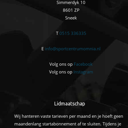
Simmerdyk 10
8601 ZP
Sneek
T
0515 336335
E
info@sportcentrumomnia.nl
Volg ons op
Facebook
Volg ons op
Instagram
Lidmaatschap
Wij hanteren vaste tarieven per maand en je hoeft geen
maandenlang startabonnement af te sluiten. Tijdens je