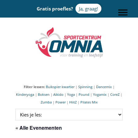
Door
Gratis proefles?
Ja, graag!
naar
Toggle
de
hoofd
Sportcentrum Omnia
inhoud
Filter lessen:
Buikspier kwartier
|
Spinning
|
Dancemix
|
Kinderyoga
|
Boksen
|
Aikido
|
Yoga
|
Pound
|
Yogamix
|
CoreZ
|
Zumba
|
Power
|
HiitZ
|
Pilates Mix
« Alle Evenementen