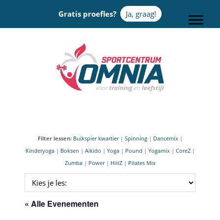
Door
Gratis proefles?
Ja, graag!
naar
Toggle
de
hoofd
Sportcentrum Omnia
inhoud
Filter lessen:
Buikspier kwartier
|
Spinning
|
Dancemix
|
Kinderyoga
|
Boksen
|
Aikido
|
Yoga
|
Pound
|
Yogamix
|
CoreZ
|
Zumba
|
Power
|
HiitZ
|
Pilates Mix
« Alle Evenementen