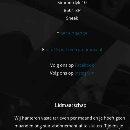
Simmerdyk 10
8601 ZP
Sneek
T
0515 336335
E
info@sportcentrumomnia.nl
Volg ons op
Facebook
Volg ons op
Instagram
Lidmaatschap
Wij hanteren vaste tarieven per maand en je hoeft geen
maandenlang startabonnement af te sluiten. Tijdens je