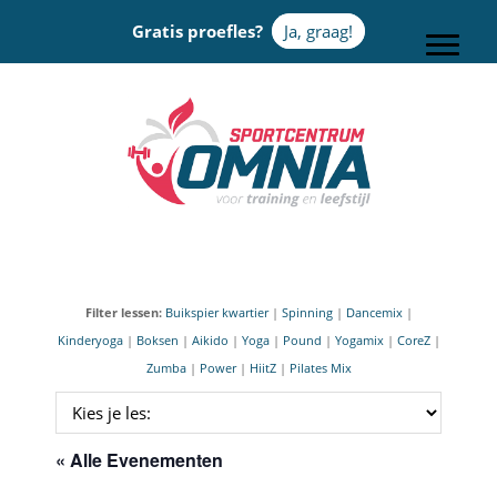
Door
Gratis proefles?
Ja, graag!
naar
Toggle
de
hoofd
Sportcentrum Omnia
inhoud
Filter lessen:
Buikspier kwartier
|
Spinning
|
Dancemix
|
Kinderyoga
|
Boksen
|
Aikido
|
Yoga
|
Pound
|
Yogamix
|
CoreZ
|
Zumba
|
Power
|
HiitZ
|
Pilates Mix
« Alle Evenementen