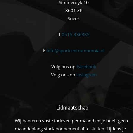
Simmerdyk 10
8601 ZP
Sneek
T
0515 336335
E
info@sportcentrumomnia.nl
Volg ons op
Facebook
Volg ons op
Instagram
Lidmaatschap
Wij hanteren vaste tarieven per maand en je hoeft geen
maandenlang startabonnement af te sluiten. Tijdens je