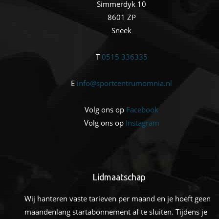
Simmerdyk 10
8601 ZP
Sneek
T
0515 336335
E
info@sportcentrumomnia.nl
Volg ons op
Facebook
Volg ons op
Instagram
Lidmaatschap
Wij hanteren vaste tarieven per maand en je hoeft geen
maandenlang startabonnement af te sluiten. Tijdens je