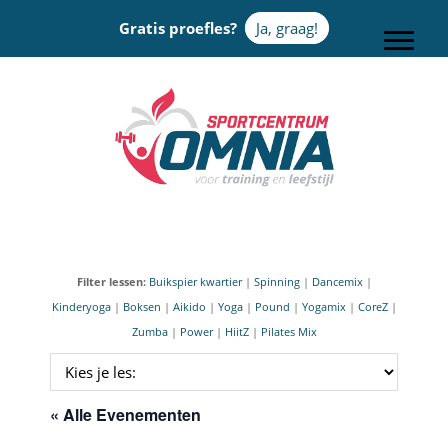
Door
Gratis proefles?
Ja, graag!
naar
Toggle
de
hoofd
Sportcentrum Omnia
inhoud
Filter lessen:
Buikspier kwartier
|
Spinning
|
Dancemix
|
Kinderyoga
|
Boksen
|
Aikido
|
Yoga
|
Pound
|
Yogamix
|
CoreZ
|
Zumba
|
Power
|
HiitZ
|
Pilates Mix
« Alle Evenementen