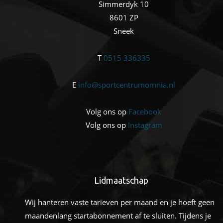
Simmerdyk 10
8601 ZP
Sneek
T
0515 336335
E
info@sportcentrumomnia.nl
Volg ons op
Facebook
Volg ons op
Instagram
Lidmaatschap
Wij hanteren vaste tarieven per maand en je hoeft geen
maandenlang startabonnement af te sluiten. Tijdens je