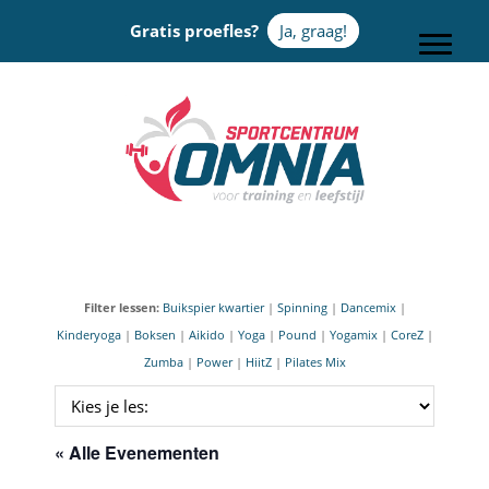
Door
Gratis proefles?
Ja, graag!
naar
Toggle
de
hoofd
Sportcentrum Omnia
inhoud
Filter lessen:
Buikspier kwartier
|
Spinning
|
Dancemix
|
Kinderyoga
|
Boksen
|
Aikido
|
Yoga
|
Pound
|
Yogamix
|
CoreZ
|
Zumba
|
Power
|
HiitZ
|
Pilates Mix
« Alle Evenementen