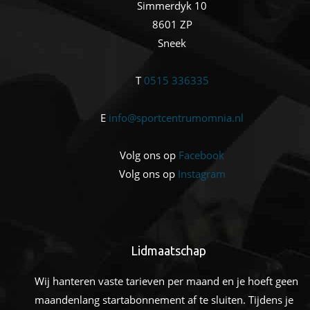
Simmerdyk 10
8601 ZP
Sneek
T
0515 336335
E
info@sportcentrumomnia.nl
Volg ons op
Facebook
Volg ons op
Instagram
Lidmaatschap
Wij hanteren vaste tarieven per maand en je hoeft geen
maandenlang startabonnement af te sluiten. Tijdens je