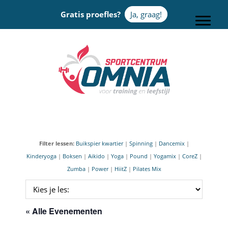
Door
Gratis proefles?
Ja, graag!
naar
Toggle
de
hoofd
Sportcentrum Omnia
inhoud
Filter lessen:
Buikspier kwartier
|
Spinning
|
Dancemix
|
Kinderyoga
|
Boksen
|
Aikido
|
Yoga
|
Pound
|
Yogamix
|
CoreZ
|
Zumba
|
Power
|
HiitZ
|
Pilates Mix
« Alle Evenementen