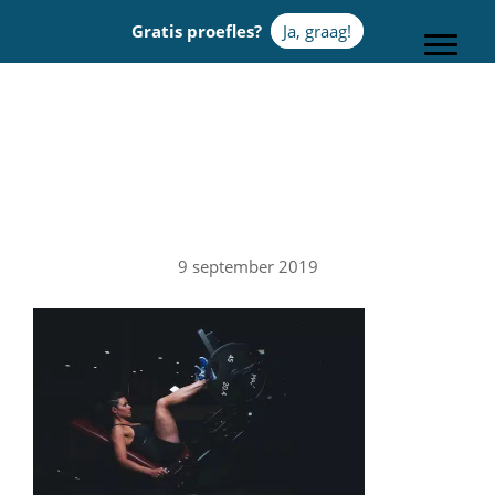
Door
Gratis proefles?
Ja, graag!
naar
Toggle
de
hoofd
Sportcentrum Omnia
inhoud
9 september 2019