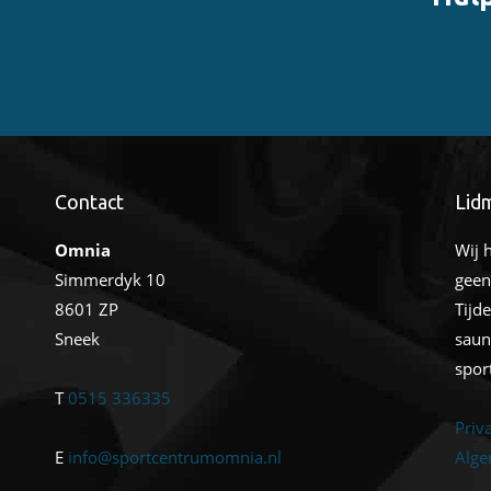
Contact
Lid
Omnia
Wij 
Simmerdyk 10
geen
8601 ZP
Tijd
Sneek
saun
spor
T
0515 336335
Priv
E
info@sportcentrumomnia.nl
Alge