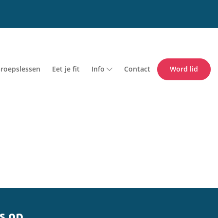
roepslessen
Eet je fit
Info
Contact
Word lid
s op.