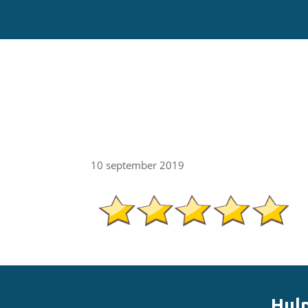
Door
naar
de
hoofd
Sportcentrum Omnia
inhoud
10 september 2019
Hulp