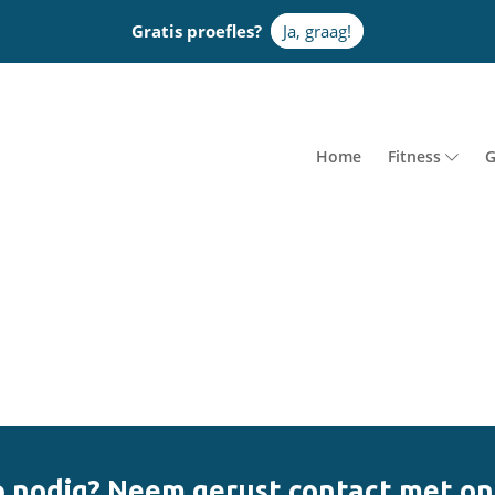
Gratis proefles?
Ja, graag!
Home
Fitness
G
 nodig? Neem gerust contact met on