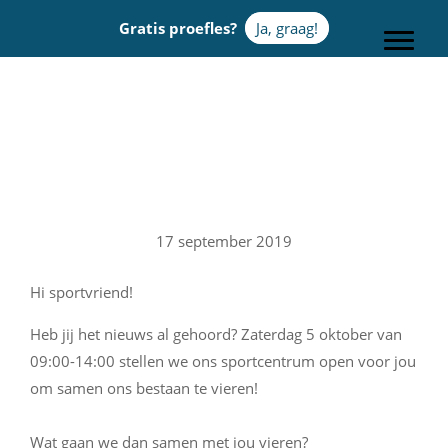
Door
Gratis proefles?
Ja, graag!
naar
Toggle
de
hoofd
Sportcentrum Omnia
inhoud
17 september 2019
Hi sportvriend!
Heb jij het nieuws al gehoord? Zaterdag 5 oktober van
09:00-14:00 stellen we ons sportcentrum open voor jou
om samen ons bestaan te vieren! ⁠⠀
⁠⠀
Wat gaan we dan samen met jou vieren?⁠⠀