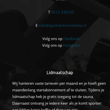
T
0515 336335
E
info@sportcentrumomnia.nl
Volg ons op
Facebook
Volg ons op
Instagram
Lidmaatschap
Wij hanteren vaste tarieven per maand en je hoeft geen
maandenlang startabonnement af te sluiten. Tijdens je
lidmaatschap heb je gratis toegang tot de sauna.
Daarnaast ontvang je iedere keer als je komt sporten
een lekker kopje koffie of thee van ons.