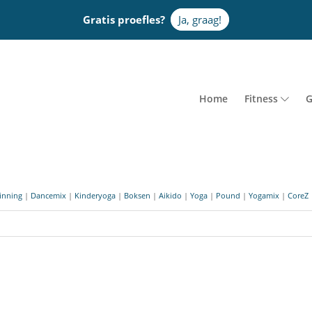
Gratis proefles?
Ja, graag!
Home
Fitness
G
inning
|
Dancemix
|
Kinderyoga
|
Boksen
|
Aikido
|
Yoga
|
Pound
|
Yogamix
|
CoreZ