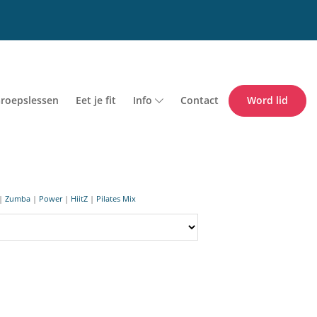
roepslessen
Eet je fit
Info
Contact
Word lid
|
Zumba
|
Power
|
HiitZ
|
Pilates Mix