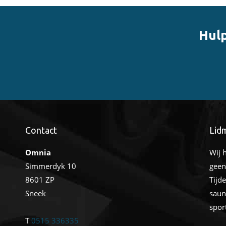
Hulp
Contact
Lid
Omnia
Wij 
Simmerdyk 10
geen
8601 ZP
Tijd
Sneek
saun
spor
T
0515 336335