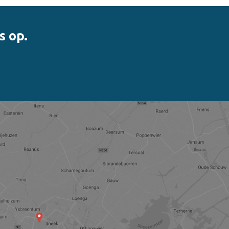
s op.
nner