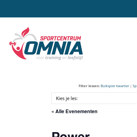
Door
naar
de
hoofd
Sportcentrum Omnia
inhoud
Filter lessen:
Buikspier kwartier
|
Sp
« Alle Evenementen
Power