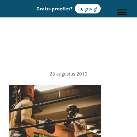
Door
Gratis proefles?
Ja, graag!
naar
Toggle
de
hoofd
Sportcentrum Omnia
inhoud
28 augustus 2019