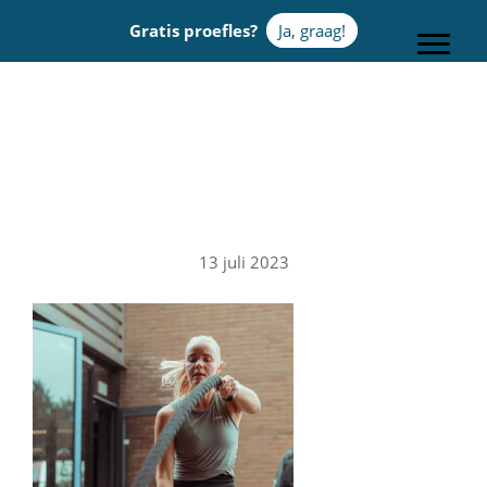
Door
Gratis proefles?
Ja, graag!
naar
Toggle
de
hoofd
Sportcentrum Omnia
inhoud
13 juli 2023