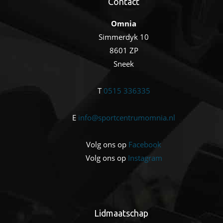
Contact
Omnia
Simmerdyk 10
8601 ZP
Sneek
T
0515 336335
E
info@sportcentrumomnia.nl
Volg ons op
Facebook
Volg ons op
Instagram
Lidmaatschap