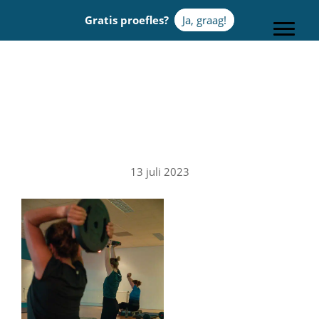
Door
Gratis proefles?
Ja, graag!
naar
Toggle
de
hoofd
Sportcentrum Omnia
inhoud
13 juli 2023