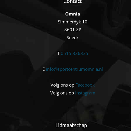
Contact
Omnia
Simmerdyk 10
8601 ZP
Sneek
T
0515 336335
E
info@sportcentrumomnia.nl
Volg ons op
Facebook
Volg ons op
Instagram
Lidmaatschap