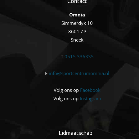
Contact
Omnia
Simmerdyk 10
8601 ZP
Sneek
T
0515 336335
E
info@sportcentrumomnia.nl
Volg ons op
Facebook
Volg ons op
Instagram
Lidmaatschap