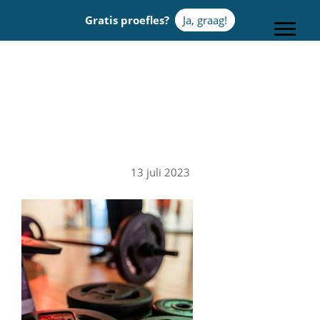
Door
Gratis proefles?
Ja, graag!
naar
Toggle
de
hoofd
Sportcentrum Omnia
inhoud
13 juli 2023